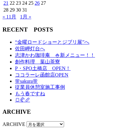
21
22
23
24
25
26
27
28
29
30
31
« 11月
1月 »
RECENT POSTS
“金曜ロードショーとジブリ展”へ
佐田岬灯台へ
志津かわ珈琲庵 🍚新メニュー！！
創作料理 葉山茶寮
P・SPO土橋店 OPEN！
ココラーレ函館店OPEN
🌸sakura🌸
従業員休憩室施工事例
もう春ですね
🍞🥐🥖
ARCHIVE
ARCHIVE