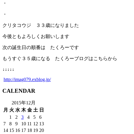
・
・
クリタコウジ ３３歳になりました
今後ともよろしくお願いします
次の誕生日の順番は たくろーです
もうすぐ３５歳になる たくろーブログはこちらから
↓↓↓↓↓
http://imag079.exblog.jp/
CALENDAR
2015年12月
月
火
水
木
金
土
日
1
2
3
4
5
6
7
8
9
10
11
12
13
14
15
16
17
18
19
20