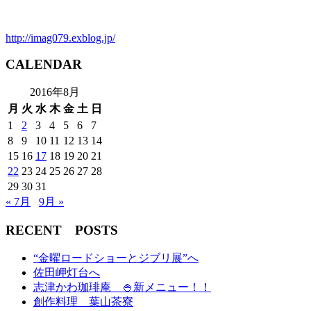
http://imag079.exblog.jp/
CALENDAR
2016年8月
月
火
水
木
金
土
日
1
2
3
4
5
6
7
8
9
10
11
12
13
14
15
16
17
18
19
20
21
22
23
24
25
26
27
28
29
30
31
« 7月
9月 »
RECENT POSTS
“金曜ロードショーとジブリ展”へ
佐田岬灯台へ
志津かわ珈琲庵 🍚新メニュー！！
創作料理 葉山茶寮