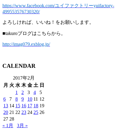
https://www.facebook.com/ユイファクトリーyuifactory-
499553576730320/
よろしければ、いいね！をお願いします。
■takuroブログはこちらから。
http://imag079.exblog.jp/
CALENDAR
2017年2月
月
火
水
木
金
土
日
1
2
3
4
5
6
7
8
9
10
11
12
13
14
15
16
17
18
19
20
21
22
23
24
25
26
27
28
« 1月
3月 »