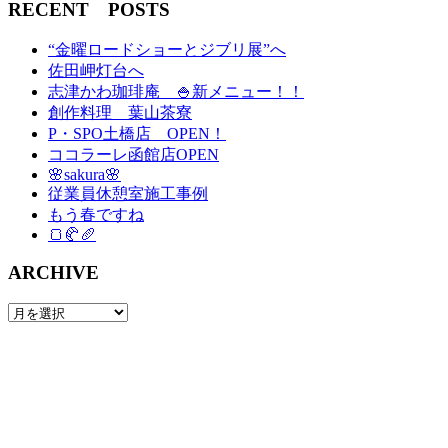
RECENT POSTS
“金曜ロードショーとジブリ展”へ
佐田岬灯台へ
志津かわ珈琲庵 🍚新メニュー！！
創作料理 葉山茶寮
P・SPO土橋店 OPEN！
ココラーレ函館店OPEN
🌸sakura🌸
従業員休憩室施工事例
もう春ですね
🍞🥐🥖
ARCHIVE
ARCHIVE