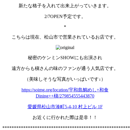
新たな格子を入れて出来上がっていきます。
2/7OPEN予定です。
*
こちらは現在、松山市で営業されているお店です。
秘密のケンミンSHOWにも出演され
遠方からも槇さんの味のファンが通う人気店です。
（美味しそうな写真がいっぱいです↓）
https://soimg.org/location/宇和島鯛めし+和食
Dining++槇/279854555443870
愛媛県松山市湊町5-4-10 村上ビル 1F
お近くに行かれた際は是非！！
*******************************************************