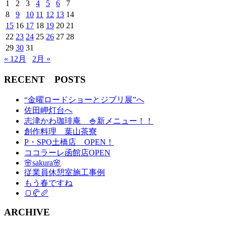
1
2
3
4
5
6
7
8
9
10
11
12
13
14
15
16
17
18
19
20
21
22
23
24
25
26
27
28
29
30
31
« 12月
2月 »
RECENT POSTS
“金曜ロードショーとジブリ展”へ
佐田岬灯台へ
志津かわ珈琲庵 🍚新メニュー！！
創作料理 葉山茶寮
P・SPO土橋店 OPEN！
ココラーレ函館店OPEN
🌸sakura🌸
従業員休憩室施工事例
もう春ですね
🍞🥐🥖
ARCHIVE