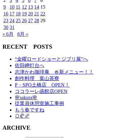
2
3
4
5
6
7
8
9
10
11
12
13
14
15
16
17
18
19
20
21
22
23
24
25
26
27
28
29
30
31
« 6月
8月 »
RECENT POSTS
“金曜ロードショーとジブリ展”へ
佐田岬灯台へ
志津かわ珈琲庵 🍚新メニュー！！
創作料理 葉山茶寮
P・SPO土橋店 OPEN！
ココラーレ函館店OPEN
🌸sakura🌸
従業員休憩室施工事例
もう春ですね
🍞🥐🥖
ARCHIVE