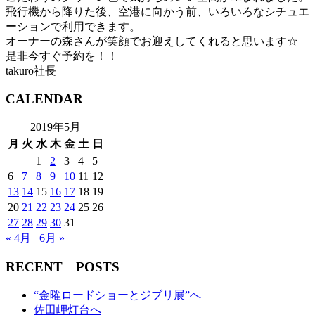
飛行機から降りた後、空港に向かう前、いろいろなシチュエ
ーションで利用できます。
オーナーの森さんが笑顔でお迎えしてくれると思います☆
是非今すぐ予約を！！
takuro社長
CALENDAR
2019年5月
月
火
水
木
金
土
日
1
2
3
4
5
6
7
8
9
10
11
12
13
14
15
16
17
18
19
20
21
22
23
24
25
26
27
28
29
30
31
« 4月
6月 »
RECENT POSTS
“金曜ロードショーとジブリ展”へ
佐田岬灯台へ