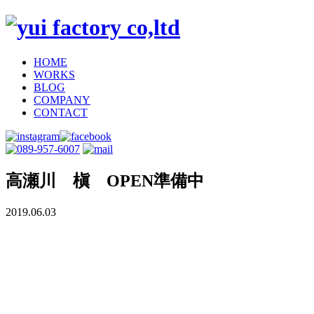
HOME
WORKS
BLOG
COMPANY
CONTACT
高瀬川 槇 OPEN準備中
2019.06.03