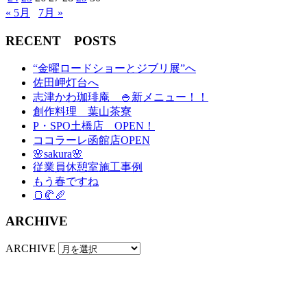
« 5月
7月 »
RECENT POSTS
“金曜ロードショーとジブリ展”へ
佐田岬灯台へ
志津かわ珈琲庵 🍚新メニュー！！
創作料理 葉山茶寮
P・SPO土橋店 OPEN！
ココラーレ函館店OPEN
🌸sakura🌸
従業員休憩室施工事例
もう春ですね
🍞🥐🥖
ARCHIVE
ARCHIVE