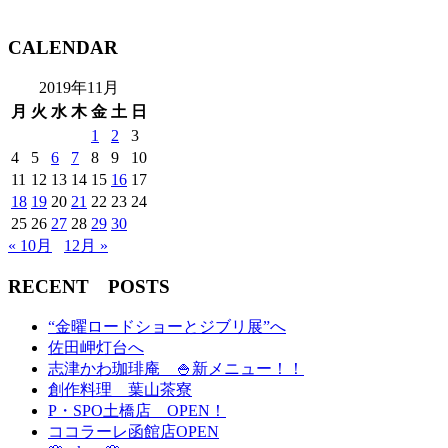
CALENDAR
2019年11月
月
火
水
木
金
土
日
1
2
3
4
5
6
7
8
9
10
11
12
13
14
15
16
17
18
19
20
21
22
23
24
25
26
27
28
29
30
« 10月
12月 »
RECENT POSTS
“金曜ロードショーとジブリ展”へ
佐田岬灯台へ
志津かわ珈琲庵 🍚新メニュー！！
創作料理 葉山茶寮
P・SPO土橋店 OPEN！
ココラーレ函館店OPEN