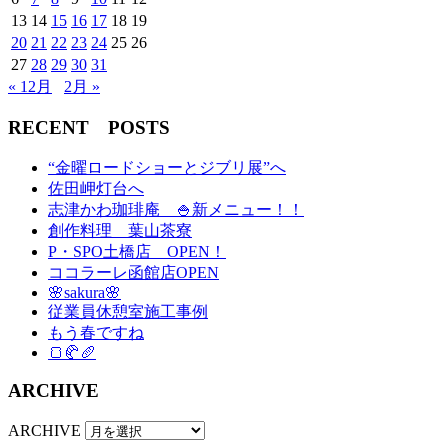
13
14
15
16
17
18
19
20
21
22
23
24
25
26
27
28
29
30
31
« 12月
2月 »
RECENT POSTS
“金曜ロードショーとジブリ展”へ
佐田岬灯台へ
志津かわ珈琲庵 🍚新メニュー！！
創作料理 葉山茶寮
P・SPO土橋店 OPEN！
ココラーレ函館店OPEN
🌸sakura🌸
従業員休憩室施工事例
もう春ですね
🍞🥐🥖
ARCHIVE
ARCHIVE