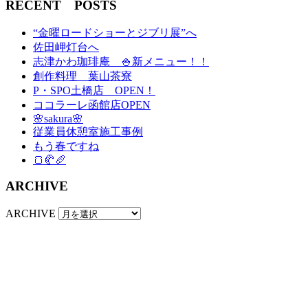
RECENT POSTS
“金曜ロードショーとジブリ展”へ
佐田岬灯台へ
志津かわ珈琲庵 🍚新メニュー！！
創作料理 葉山茶寮
P・SPO土橋店 OPEN！
ココラーレ函館店OPEN
🌸sakura🌸
従業員休憩室施工事例
もう春ですね
🍞🥐🥖
ARCHIVE
ARCHIVE