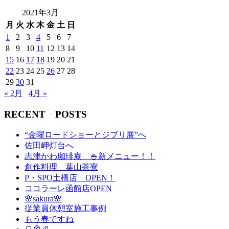
2021年3月
月
火
水
木
金
土
日
1
2
3
4
5
6
7
8
9
10
11
12
13
14
15
16
17
18
19
20
21
22
23
24
25
26
27
28
29
30
31
« 2月
4月 »
RECENT POSTS
“金曜ロードショーとジブリ展”へ
佐田岬灯台へ
志津かわ珈琲庵 🍚新メニュー！！
創作料理 葉山茶寮
P・SPO土橋店 OPEN！
ココラーレ函館店OPEN
🌸sakura🌸
従業員休憩室施工事例
もう春ですね