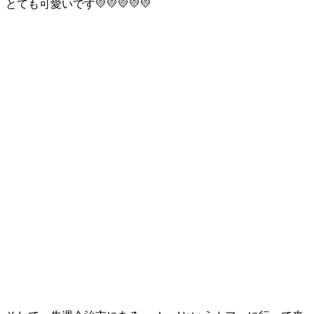
とても可愛いです💛💛💛💛💛