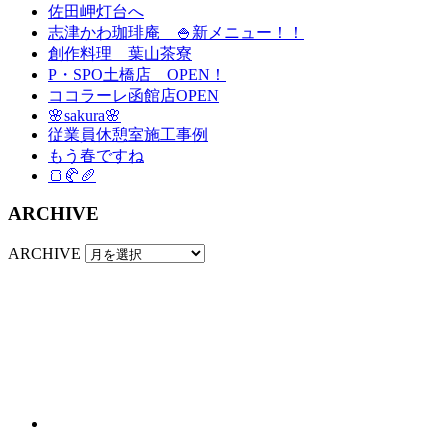
佐田岬灯台へ
志津かわ珈琲庵 🍚新メニュー！！
創作料理 葉山茶寮
P・SPO土橋店 OPEN！
ココラーレ函館店OPEN
🌸sakura🌸
従業員休憩室施工事例
もう春ですね
🍞🥐🥖
ARCHIVE
ARCHIVE