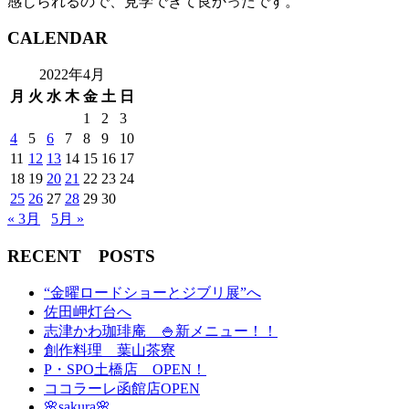
感じられるので、見学できて良かったです。
CALENDAR
2022年4月
月
火
水
木
金
土
日
1
2
3
4
5
6
7
8
9
10
11
12
13
14
15
16
17
18
19
20
21
22
23
24
25
26
27
28
29
30
« 3月
5月 »
RECENT POSTS
“金曜ロードショーとジブリ展”へ
佐田岬灯台へ
志津かわ珈琲庵 🍚新メニュー！！
創作料理 葉山茶寮
P・SPO土橋店 OPEN！
ココラーレ函館店OPEN
🌸sakura🌸