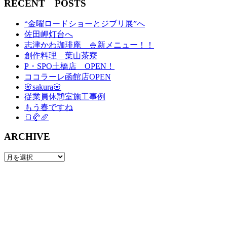
RECENT POSTS
“金曜ロードショーとジブリ展”へ
佐田岬灯台へ
志津かわ珈琲庵 🍚新メニュー！！
創作料理 葉山茶寮
P・SPO土橋店 OPEN！
ココラーレ函館店OPEN
🌸sakura🌸
従業員休憩室施工事例
もう春ですね
🍞🥐🥖
ARCHIVE
ARCHIVE