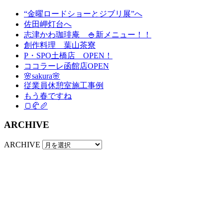
“金曜ロードショーとジブリ展”へ
佐田岬灯台へ
志津かわ珈琲庵 🍚新メニュー！！
創作料理 葉山茶寮
P・SPO土橋店 OPEN！
ココラーレ函館店OPEN
🌸sakura🌸
従業員休憩室施工事例
もう春ですね
🍞🥐🥖
ARCHIVE
ARCHIVE