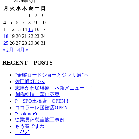
2024年3月
月
火
水
木
金
土
日
1
2
3
4
5
6
7
8
9
10
11
12
13
14
15
16
17
18
19
20
21
22
23
24
25
26
27
28
29
30
31
« 2月
4月 »
RECENT POSTS
“金曜ロードショーとジブリ展”へ
佐田岬灯台へ
志津かわ珈琲庵 🍚新メニュー！！
創作料理 葉山茶寮
P・SPO土橋店 OPEN！
ココラーレ函館店OPEN
🌸sakura🌸
従業員休憩室施工事例
もう春ですね
🍞🥐🥖