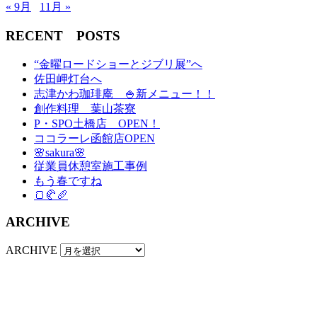
« 9月
11月 »
RECENT POSTS
“金曜ロードショーとジブリ展”へ
佐田岬灯台へ
志津かわ珈琲庵 🍚新メニュー！！
創作料理 葉山茶寮
P・SPO土橋店 OPEN！
ココラーレ函館店OPEN
🌸sakura🌸
従業員休憩室施工事例
もう春ですね
🍞🥐🥖
ARCHIVE
ARCHIVE