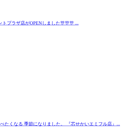
ラザ店がOPENしました🎊🎊🎊 ...
たくなる 季節になりました。 『芯せかいエミフル店』...