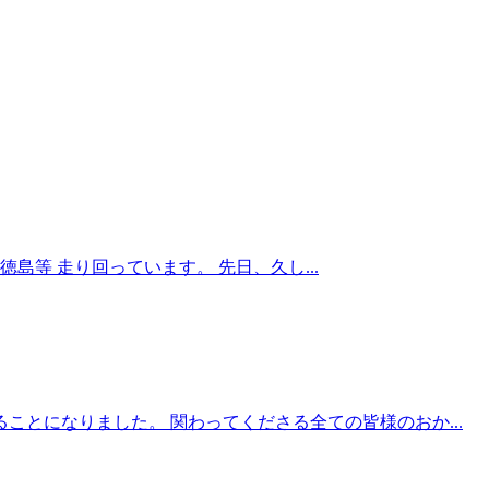
島等 走り回っています。 先日、久し...
ことになりました。 関わってくださる全ての皆様のおか...