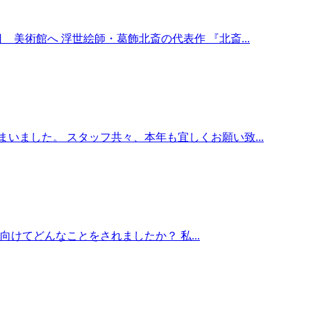
 美術館へ 浮世絵師・葛飾北斎の代表作 『北斎...
まいました。 スタッフ共々、本年も宜しくお願い致...
けてどんなことをされましたか？ 私...