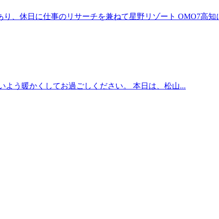
、休日に仕事のリサーチを兼ねて星野リゾート OMO7高知に宿
よう暖かくしてお過ごしください。 本日は、松山...