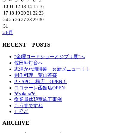
10
11
12
13
14
15
16
17
18
19
20
21
22
23
24
25
26
27
28
29
30
31
« 6月
RECENT POSTS
“金曜ロードショーとジブリ展”へ
佐田岬灯台へ
志津かわ珈琲庵 🍚新メニュー！！
創作料理 葉山茶寮
P・SPO土橋店 OPEN！
ココラーレ函館店OPEN
🌸sakura🌸
従業員休憩室施工事例
もう春ですね
🍞🥐🥖
ARCHIVE