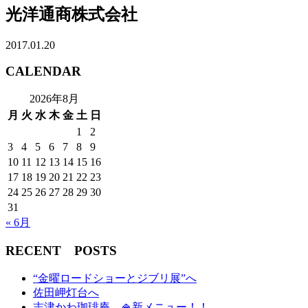
光洋通商株式会社
2017.01.20
CALENDAR
2026年8月
月
火
水
木
金
土
日
1
2
3
4
5
6
7
8
9
10
11
12
13
14
15
16
17
18
19
20
21
22
23
24
25
26
27
28
29
30
31
« 6月
RECENT POSTS
“金曜ロードショーとジブリ展”へ
佐田岬灯台へ
志津かわ珈琲庵 🍚新メニュー！！