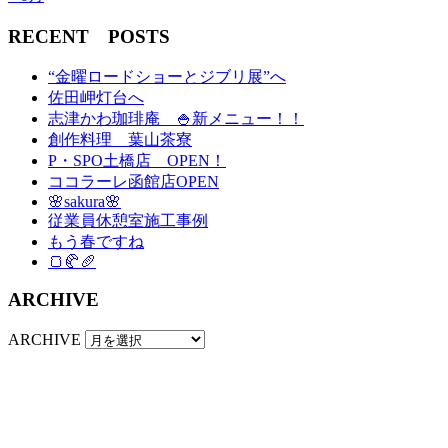
RECENT POSTS
“金曜ロードショーとジブリ展”へ
佐田岬灯台へ
志津かわ珈琲庵 🍚新メニュー！！
創作料理 葉山茶寮
P・SPO土橋店 OPEN！
ココラーレ函館店OPEN
🌸sakura🌸
従業員休憩室施工事例
もう春ですね
🍞🥐🥖
ARCHIVE
ARCHIVE