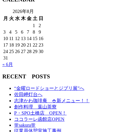
2026年8月
月
火
水
木
金
土
日
1
2
3
4
5
6
7
8
9
10
11
12
13
14
15
16
17
18
19
20
21
22
23
24
25
26
27
28
29
30
31
« 6月
RECENT POSTS
“金曜ロードショーとジブリ展”へ
佐田岬灯台へ
志津かわ珈琲庵 🍚新メニュー！！
創作料理 葉山茶寮
P・SPO土橋店 OPEN！
ココラーレ函館店OPEN
🌸sakura🌸
従業員休憩室施工事例