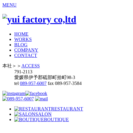
MENU
HOME
WORKS
BLOG
COMPANY
CONTACT
本社
＞＞
ACCESS
791-2113
愛媛県伊予郡砥部町拾町98-3
tel
089-957-6007
fax 089-957-3584
RESTAURANT
SALON
BOUTIQUE