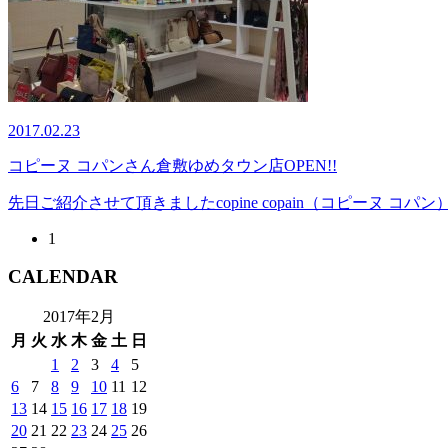
2017.02.23
コピーヌ コパンさん倉敷ゆめタウン店OPEN!!
先日ご紹介させて頂きましたcopine copain（コピーヌ コパン
1
CALENDAR
2017年2月
月
火
水
木
金
土
日
1
2
3
4
5
6
7
8
9
10
11
12
13
14
15
16
17
18
19
20
21
22
23
24
25
26