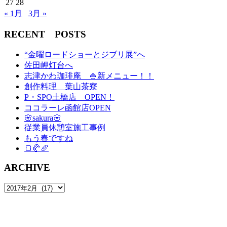
27
28
« 1月
3月 »
RECENT POSTS
“金曜ロードショーとジブリ展”へ
佐田岬灯台へ
志津かわ珈琲庵 🍚新メニュー！！
創作料理 葉山茶寮
P・SPO土橋店 OPEN！
ココラーレ函館店OPEN
🌸sakura🌸
従業員休憩室施工事例
もう春ですね
🍞🥐🥖
ARCHIVE
ARCHIVE