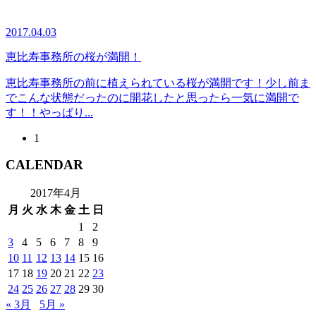
2017.04.03
恵比寿事務所の桜が満開！
恵比寿事務所の前に植えられている桜が満開です！少し前ま
でこんな状態だったのに開花したと思ったら一気に満開で
す！！やっぱり...
1
CALENDAR
2017年4月
月
火
水
木
金
土
日
1
2
3
4
5
6
7
8
9
10
11
12
13
14
15
16
17
18
19
20
21
22
23
24
25
26
27
28
29
30
« 3月
5月 »