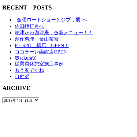
RECENT POSTS
“金曜ロードショーとジブリ展”へ
佐田岬灯台へ
志津かわ珈琲庵 🍚新メニュー！！
創作料理 葉山茶寮
P・SPO土橋店 OPEN！
ココラーレ函館店OPEN
🌸sakura🌸
従業員休憩室施工事例
もう春ですね
🍞🥐🥖
ARCHIVE
ARCHIVE