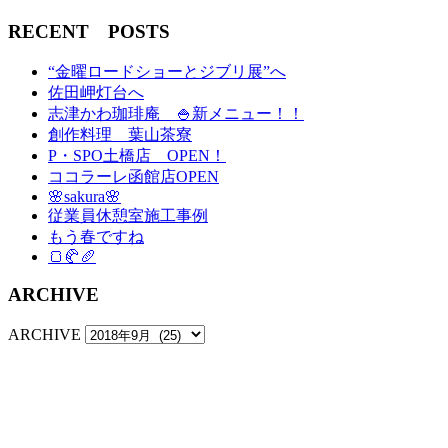
RECENT POSTS
“金曜ロードショーとジブリ展”へ
佐田岬灯台へ
志津かわ珈琲庵 🍚新メニュー！！
創作料理 葉山茶寮
P・SPO土橋店 OPEN！
ココラーレ函館店OPEN
🌸sakura🌸
従業員休憩室施工事例
もう春ですね
🍞🥐🥖
ARCHIVE
ARCHIVE