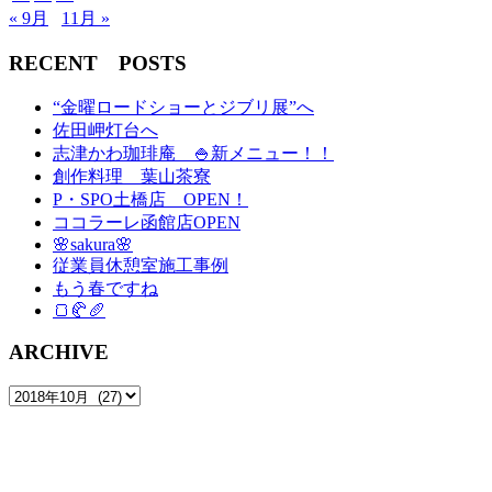
« 9月
11月 »
RECENT POSTS
“金曜ロードショーとジブリ展”へ
佐田岬灯台へ
志津かわ珈琲庵 🍚新メニュー！！
創作料理 葉山茶寮
P・SPO土橋店 OPEN！
ココラーレ函館店OPEN
🌸sakura🌸
従業員休憩室施工事例
もう春ですね
🍞🥐🥖
ARCHIVE
ARCHIVE