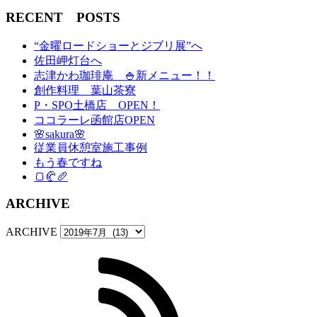
RECENT POSTS
“金曜ロードショーとジブリ展”へ
佐田岬灯台へ
志津かわ珈琲庵 🍚新メニュー！！
創作料理 葉山茶寮
P・SPO土橋店 OPEN！
ココラーレ函館店OPEN
🌸sakura🌸
従業員休憩室施工事例
もう春ですね
🍞🥐🥖
ARCHIVE
ARCHIVE