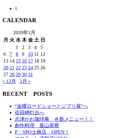
1
CALENDAR
2020年1月
月
火
水
木
金
土
日
1
2
3
4
5
6
7
8
9
10
11
12
13
14
15
16
17
18
19
20
21
22
23
24
25
26
27
28
29
30
31
« 12月
2月 »
RECENT POSTS
“金曜ロードショーとジブリ展”へ
佐田岬灯台へ
志津かわ珈琲庵 🍚新メニュー！！
創作料理 葉山茶寮
P・SPO土橋店 OPEN！