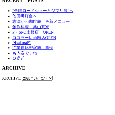
RECENT POSTS
“金曜ロードショーとジブリ展”へ
佐田岬灯台へ
志津かわ珈琲庵 🍚新メニュー！！
創作料理 葉山茶寮
P・SPO土橋店 OPEN！
ココラーレ函館店OPEN
🌸sakura🌸
従業員休憩室施工事例
もう春ですね
🍞🥐🥖
ARCHIVE
ARCHIVE