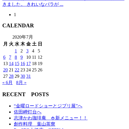
きました。 きれいなバラが ...
1
CALENDAR
2020年7月
月
火
水
木
金
土
日
1
2
3
4
5
6
7
8
9
10
11
12
13
14
15
16
17
18
19
20
21
22
23
24
25
26
27
28
29
30
31
« 6月
8月 »
RECENT POSTS
“金曜ロードショーとジブリ展”へ
佐田岬灯台へ
志津かわ珈琲庵 🍚新メニュー！！
創作料理 葉山茶寮