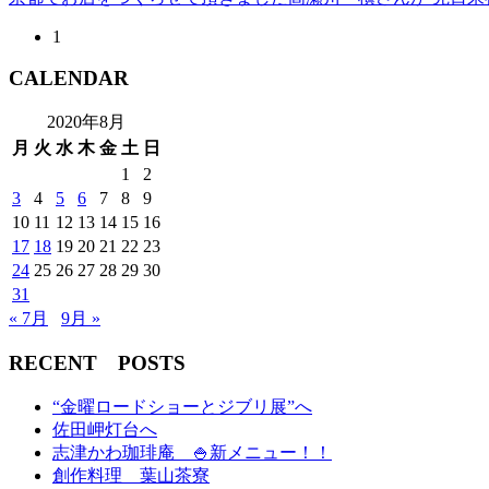
1
CALENDAR
2020年8月
月
火
水
木
金
土
日
1
2
3
4
5
6
7
8
9
10
11
12
13
14
15
16
17
18
19
20
21
22
23
24
25
26
27
28
29
30
31
« 7月
9月 »
RECENT POSTS
“金曜ロードショーとジブリ展”へ
佐田岬灯台へ
志津かわ珈琲庵 🍚新メニュー！！
創作料理 葉山茶寮