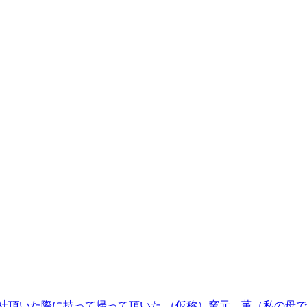
頂いた際に持って帰って頂いた （仮称）窯元 薫（私の母です.