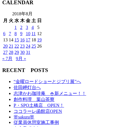
CALENDAR
2018年8月
月
火
水
木
金
土
日
1
2
3
4
5
6
7
8
9
10
11
12
13
14
15
16
17
18
19
20
21
22
23
24
25
26
27
28
29
30
31
« 7月
9月 »
RECENT POSTS
“金曜ロードショーとジブリ展”へ
佐田岬灯台へ
志津かわ珈琲庵 🍚新メニュー！！
創作料理 葉山茶寮
P・SPO土橋店 OPEN！
ココラーレ函館店OPEN
🌸sakura🌸
従業員休憩室施工事例