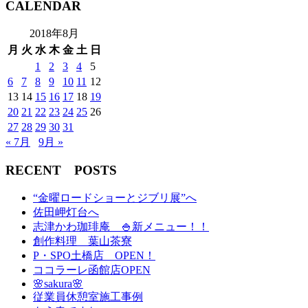
CALENDAR
2018年8月
月
火
水
木
金
土
日
1
2
3
4
5
6
7
8
9
10
11
12
13
14
15
16
17
18
19
20
21
22
23
24
25
26
27
28
29
30
31
« 7月
9月 »
RECENT POSTS
“金曜ロードショーとジブリ展”へ
佐田岬灯台へ
志津かわ珈琲庵 🍚新メニュー！！
創作料理 葉山茶寮
P・SPO土橋店 OPEN！
ココラーレ函館店OPEN
🌸sakura🌸
従業員休憩室施工事例