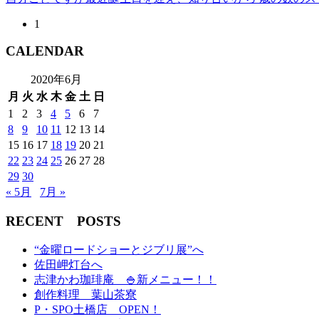
1
CALENDAR
2020年6月
月
火
水
木
金
土
日
1
2
3
4
5
6
7
8
9
10
11
12
13
14
15
16
17
18
19
20
21
22
23
24
25
26
27
28
29
30
« 5月
7月 »
RECENT POSTS
“金曜ロードショーとジブリ展”へ
佐田岬灯台へ
志津かわ珈琲庵 🍚新メニュー！！
創作料理 葉山茶寮
P・SPO土橋店 OPEN！