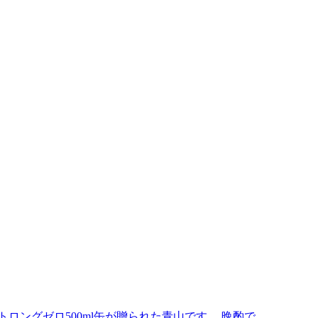
ングゼロ500ml缶が贈られた青山です。 晩酌で...