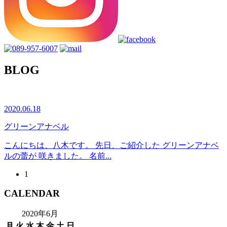
BLOG
2020.06.18
グリーンアナベル
こんにちは、八木です。 先日、ご紹介した グリーンアナベ
ルの蕾が 咲きました。 名前...
1
CALENDAR
2020年6月
月
火
水
木
金
土
日