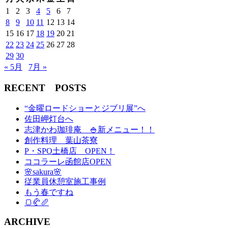
1
2
3
4
5
6
7
8
9
10
11
12
13
14
15
16
17
18
19
20
21
22
23
24
25
26
27
28
29
30
« 5月
7月 »
RECENT POSTS
“金曜ロードショーとジブリ展”へ
佐田岬灯台へ
志津かわ珈琲庵 🍚新メニュー！！
創作料理 葉山茶寮
P・SPO土橋店 OPEN！
ココラーレ函館店OPEN
🌸sakura🌸
従業員休憩室施工事例
もう春ですね
🍞🥐🥖
ARCHIVE